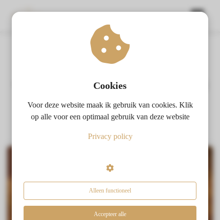
ngen
Blogs over hoe stress en onzekerheid
 policy
veranderen in rust en vertrouwen, zodra jij
Cookies
kiest en doet wat klopt voor jou.
Voor deze website maak ik gebruik van cookies. Klik
oneel
op alle voor een optimaal gebruik van deze website
onele
Privacy policy
s zijn
kelijk om
bsite te
ken. Ze
 gebruikt
Alleen functioneel
asisfuncties
der deze
Accepteer alle