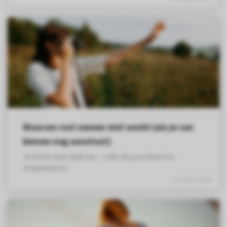
Waarom rust nemen niet werkt (als je van
binnen nog aanstaat)
Je hoofd staat altijd aan — zelfs als je probeert te
ontspannenJe...
15 oktober 2025